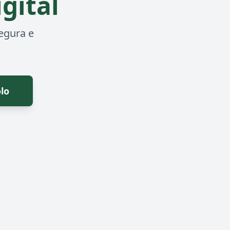
gital
egura e
lo